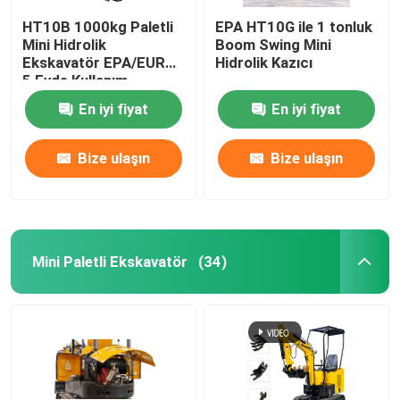
HT10B 1000kg Paletli
EPA HT10G ile 1 tonluk
Mini Hidrolik
Boom Swing Mini
Ekskavatör EPA/EURO
Hidrolik Kazıcı
5 Evde Kullanım
En iyi fiyat
En iyi fiyat
Bize ulaşın
Bize ulaşın
Mini Paletli Ekskavatör
(34)