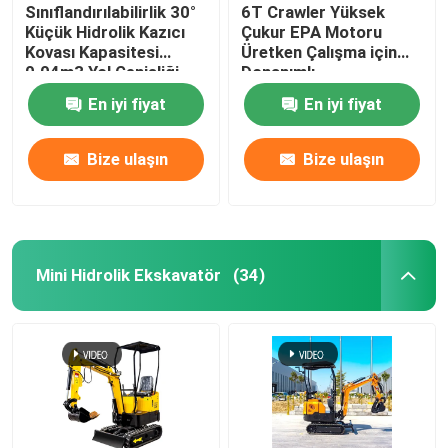
Sınıflandırılabilirlik 30°
6T Crawler Yüksek
Küçük Hidrolik Kazıcı
Çukur EPA Motoru
Kovası Kapasitesi
Üretken Çalışma için
0.04m3 Yol Genişliği
Donanımlı
180mm
En iyi fiyat
En iyi fiyat
Bize ulaşın
Bize ulaşın
Mini Hidrolik Ekskavatör
(34)