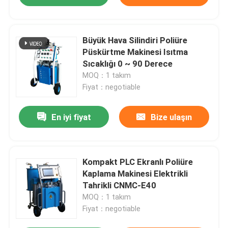
Büyük Hava Silindiri Poliüre
Püskürtme Makinesi Isıtma
Sıcaklığı 0 ~ 90 Derece
MOQ：1 takım
Fiyat：negotiable
En iyi fiyat
Bize ulaşın
Kompakt PLC Ekranlı Poliüre
Kaplama Makinesi Elektrikli
Tahrikli CNMC-E40
MOQ：1 takım
Fiyat：negotiable