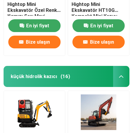
Hightop Mini
Hightop Mini
Ekskavatör Özel Renk
Ekskavatör HT10G
Kırmızı Sarı Mavi
Kompakt Mini Kazıcı
360 Döndür
En iyi fiyat
En iyi fiyat
Bize ulaşın
Bize ulaşın
küçük hidrolik kazıcı
(16)