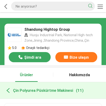
Shandong Hightop Group
Huoju Industrial Park, National High-tech
Zone,Jining ,Shandong Province,China.,Çin
5.0
Onaylı tedarikçi
Şimdi ara
Bize ulaşın
Ürünler
Hakkımızda
Çin Polyurea Püskürtme Makinesi
(11)