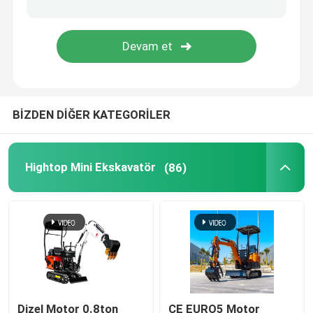
Poliüretan Sprey Köpük Makinası
Polyurea Püskürtme Makinesi
BİZDEN DİĞER KATEGORİLER
Polyurea Kimyasal
Kaldırma Çalışma Platformu
Hightop Mini Ekskavatör
(86)
Sokak Süpürme Makinesi
İnşaat Ekipmanları Aksesuarları
Poliüretan Kimyasalı
Dizel Motor 0.8ton
CE EURO5 Motor