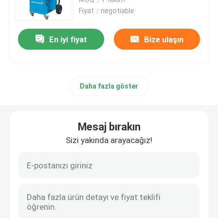
Fiyat：negotiable
Mini Hidrolik Ekskavatör
En iyi fiyat
Bize ulaşın
Mini Paletli Ekskavatör
Daha fazla göster
Mini Nokta Dönüşlü Yükleyici
Küçük Tekerlekli Yükleyici
Mesaj bırakın
Sizi yakında arayacağız!
Elektrikli Otomatik Çim Biçme Makinesi
Mini Paletli Damper
Tarım Çiftlik Traktörü