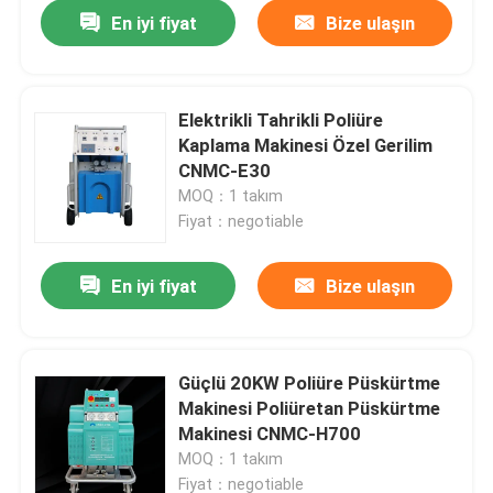
En iyi fiyat
Bize ulaşın
Elektrikli Tahrikli Poliüre
Kaplama Makinesi Özel Gerilim
CNMC-E30
MOQ：1 takım
Fiyat：negotiable
En iyi fiyat
Bize ulaşın
Ana sayfa
Güçlü 20KW Poliüre Püskürtme
Makinesi Poliüretan Püskürtme
Ürünler
Makinesi CNMC-H700
MOQ：1 takım
Hakkımızda
Fiyat：negotiable