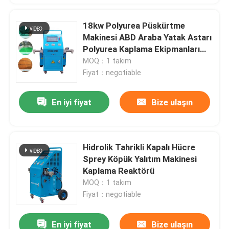
18kw Polyurea Püskürtme
Makinesi ABD Araba Yatak Astarı
Polyurea Kaplama Ekipmanları
H800
MOQ：1 takım
Fiyat：negotiable
En iyi fiyat
Bize ulaşın
Hidrolik Tahrikli Kapalı Hücre
Sprey Köpük Yalıtım Makinesi
Kaplama Reaktörü
MOQ：1 takım
Fiyat：negotiable
En iyi fiyat
Bize ulaşın