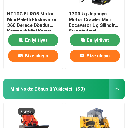
HT10G EURO5 Motor
1200 kg Japonya
Mini Paletli Ekskavatör
Motor Crawler Mini
360 Derece Döndür
Excavator Üç Silindir
Kompakt Mini Kazıcı
Su soğutmalı
En iyi fiyat
En iyi fiyat
Bize ulaşın
Bize ulaşın
Mini Nokta Dönüşlü Yükleyici
(50)