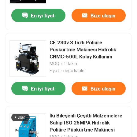
En iyi fiyat
Bize ulaşın
Fabrika turu
Kalite kontrol
CE 230v 3 fazlı Poliüre
Püskürtme Makinesi Hidrolik
Bize ulaşın
CNMC-500L Kolay Kullanım
MOQ：1 takım
Fiyat：negotiable
Haberler
En iyi fiyat
Bize ulaşın
Teklif isteği
Hightop Mini Ekskavatör
İki Bileşenli Çeşitli Malzemelere
Sahip ISO 25MPA Hidrolik
Poliüre Püskürtme Makinesi
küçük hidrolik kazıcı
MOQ：1 takım