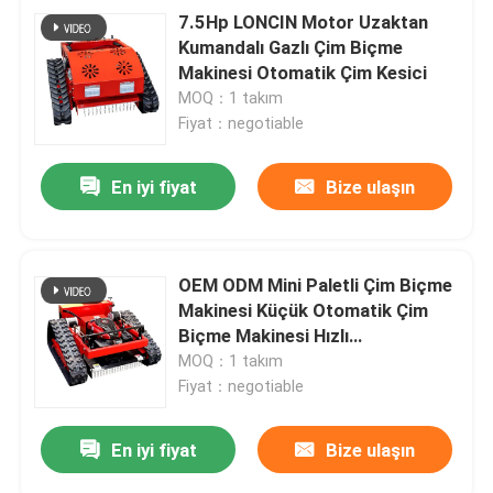
7.5Hp LONCIN Motor Uzaktan
Kumandalı Gazlı Çim Biçme
Makinesi Otomatik Çim Kesici
MOQ：1 takım
Fiyat：negotiable
En iyi fiyat
Bize ulaşın
OEM ODM Mini Paletli Çim Biçme
Makinesi Küçük Otomatik Çim
Biçme Makinesi Hızlı
Ayıklayacaktır
MOQ：1 takım
Fiyat：negotiable
En iyi fiyat
Bize ulaşın