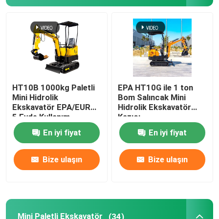
Poliüretan Sprey Köpük Makinası
Polyurea Püskürtme Makinesi
Polyurea Kimyasal
HT10B 1000kg Paletli
EPA HT10G ile 1 ton
Mini Hidrolik
Bom Salıncak Mini
Ekskavatör EPA/EURO
Hidrolik Ekskavatör
Kaldırma Çalışma Platformu
5 Evde Kullanım
Kazıcı
En iyi fiyat
En iyi fiyat
Sokak Süpürme Makinesi
Bize ulaşın
Bize ulaşın
İnşaat Ekipmanları Aksesuarları
Poliüretan Kimyasalı
Mini Paletli Ekskavatör
(34)