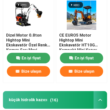
Fabrika turu
Kalite kontrol
Dizel Motor 0.8ton
CE EURO5 Motor
Hightop Mini
Hightop Mini
Ekskavatör Özel Renk
Ekskavatör HT10G
Bize ulaşın
Kırmızı Sarı Mavi
Kompakt Mini Kazıcı
360 Döndür
En iyi fiyat
En iyi fiyat
Haberler
Bize ulaşın
Bize ulaşın
Teklif isteği
Hightop Mini Ekskavatör
küçük hidrolik kazıcı
(16)
küçük hidrolik kazıcı