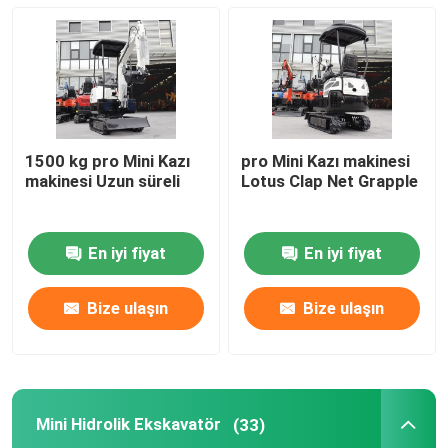
Mini Hidrolik Ekskavatör
Mini Paletli Ekskavatör
1500 kg pro Mini Kazı
pro Mini Kazı makinesi
Mini Nokta Dönüşlü Yükleyici
makinesi Uzun süreli
Lotus Clap Net Grapple
Küçük Tekerlekli Yükleyici
En iyi fiyat
En iyi fiyat
Elektrikli Otomatik Çim Biçme Makinesi
Bize ulaşın
Bize ulaşın
Mini Paletli Damper
Mini Hidrolik Ekskavatör
(33)
Tarım Çiftlik Traktörü