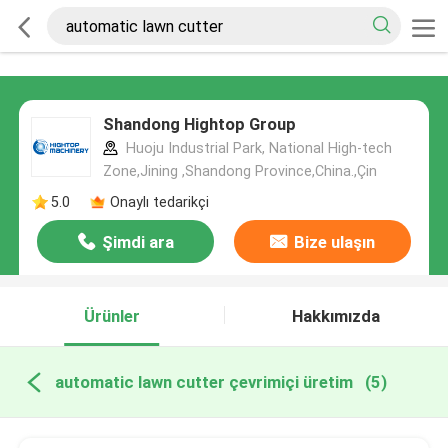
Shandong Hightop Group
Huoju Industrial Park, National High-tech
Zone,Jining ,Shandong Province,China.,Çin
5.0
Onaylı tedarikçi
Şimdi ara
Bize ulaşın
Ürünler
Hakkımızda
automatic lawn cutter çevrimiçi üretim
(5)